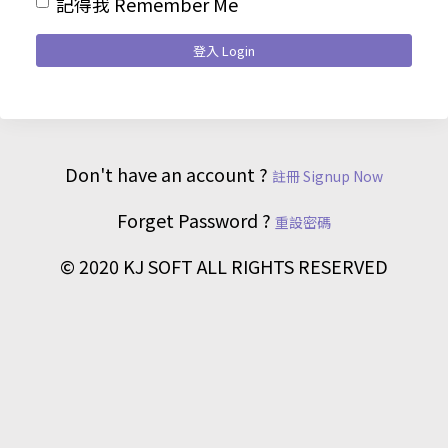
記得我 Remember Me
登入 Login
Don't have an account ?
註冊 Signup Now
Forget Password ?
重設密碼
© 2020 KJ SOFT ALL RIGHTS RESERVED