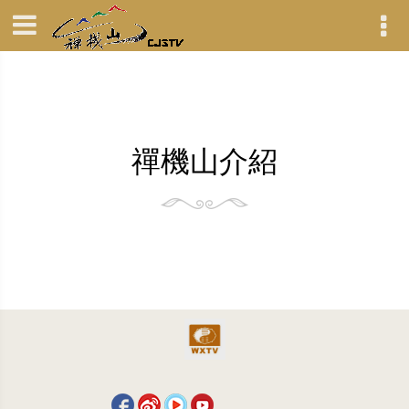
禪機山介紹