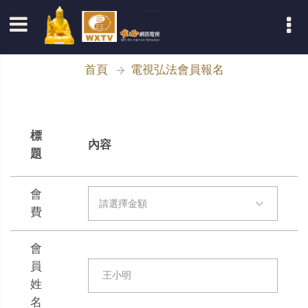
登入
首頁
電視弘法會員報名
標
內容
題
會
請選擇金額
費
會
員
姓
名