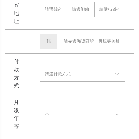
寄
請選縣市
請選鄉鎮
請選街道
地
址
付
款
請選付款方式
方
式
月
繳
否
年
寄