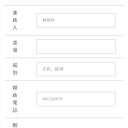
連
絡
人
道
場
屆
別
聯
絡
電
話
郵