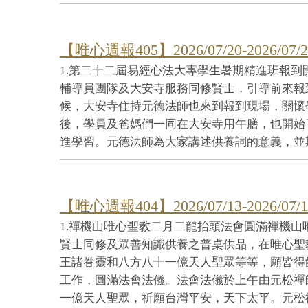
【唯心週報405】2026/07/20-2026/07/2
1.第二十二屆易經心法大專學生暑期精進班報
輔導員團隊及大安寺服務同修賢士，引導前來報
候，大安寺住持元德法師也來到報到現場，關懷
後，學員及爸媽們一同在大安寺用午膳，也開始
進學習。元德法師為大家講述供養詞的意義，並期勉
【唯心週報404】2026/07/13-2026/07/1
1.禪機山唯心聖教二月二龍抬頭法會圓滿禪機山
賢士同修及眾善知識供養之普桌供品，在唯心聖
王諸眷靈和八方八十一億天人聖眾等等，願皆得
工作，圓滿法會法儀。法會法儀於上午由元松禪
一億天人聖眾，祈願台灣平安，天下太平。元松禪師