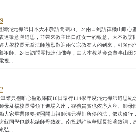
9
祖師混元禪師日本大本教訪問團23、24兩日到訪禪機山唯
表達敬意與追思，並帶來教主出口紅女士的致意。大本教訪問
經大學校長元益法師熱烈歡迎兩位宗教友人的到來，引領他
養祖師。24日訪問團抵達仙佛寺，由大本教基金會董事山田
...
2
會暨畢業典禮唯心聖教學院18日舉行114學年度混元禪師追思
師母及楊校長帶領下進場入座，觀禮貴賓也依序入座。師母
勵大家畢業後要按照開山祖師混元禪師所傳的法，依法修行
謝蘇同學也獻花給師母致謝。南投縣許淑華縣長接著致詞，
...