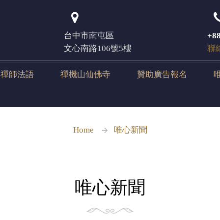
登入
台中市南屯區
+88
文心南路106號5樓
聯
元禪師法語
禪機山仙佛寺
贊助廣告報名
Home
唯心新聞
唯心新聞