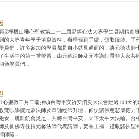
6
到開課禪機山唯心聖教第二十二屆易經心法大專學生暑期精進班
到的大專青年學子填寫資料，辦理報到手續，領取服裝、手
學員們，許多參加的學員都是自小就見過面的，讓元德法師
了生活中的第一堂學習，由元德法師及元本講師帶領大家共
學員們...
9
唯心聖教二月二龍抬頭台灣平安祈安消災大法會經過108天的
教梵唄學院元蒙法師及眾誦經師升壇，仰仗諸佛慈悲威德力
飽食，脫離飢食災厄，共轉台灣平安，天下太平大法輪。台
師及仙佛寺住持元馨法師代表請師，焚香上禱，禮敬諸佛聖
隨...