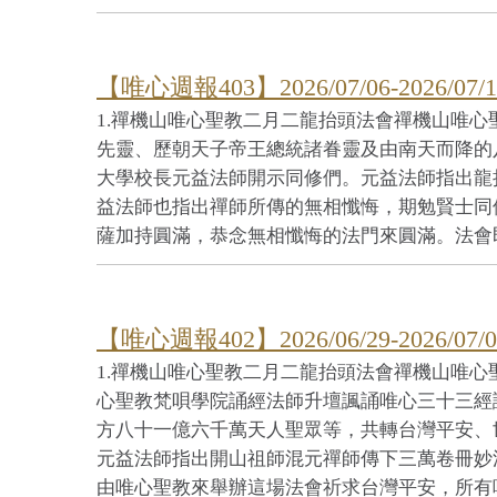
【唯心週報403】2026/07/06-2026/07/1
1.禪機山唯心聖教二月二龍抬頭法會禪機山唯
先靈、歷朝天子帝王總統諸眷靈及由南天而降的
大學校長元益法師開示同修們。元益法師指出龍
益法師也指出禪師所傳的無相懺悔，期勉賢士同
薩加持圓滿，恭念無相懺悔的法門來圓滿。法會即將
【唯心週報402】2026/06/29-2026/07/0
1.禪機山唯心聖教二月二龍抬頭法會禪機山唯心
心聖教梵唄學院誦經法師升壇諷誦唯心三十三經
方八十一億六千萬天人聖眾等，共轉台灣平安、
元益法師指出開山祖師混元禪師傳下三萬卷冊妙
由唯心聖教來舉辦這場法會祈求台灣平安，所有唯心