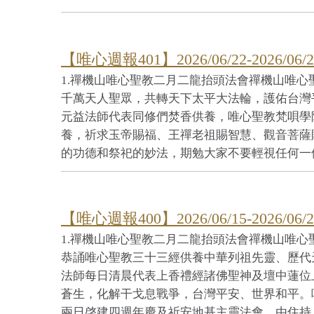
【唯心週報401】2026/06/22-2026/06/2
1.禪機山唯心聖教二月二龍抬頭法會禪機山唯
千萬天人聖眾，共轉天下太平大法輪，護佑台灣
元益法師代表同修們焚香供養，唯心聖教梵唄學
養，祈求玉帝賜福、王禪老祖賜智慧、觀音菩薩
的功德和祭祀的妙法，期勉大家不要輕視任何一位
【唯心週報400】2026/06/15-2026/06/2
1.禪機山唯心聖教二月二龍抬頭法會禪機山唯
恭誦唯心聖教三十三經供養中華列祖先靈、歷代
法師每日清晨代表上香禮經諸佛聖神及壇中蓮位
蒼生，化解干戈息戰爭，台灣平安、世界和平。唯
兩日啓建四週年慶及祈安地基主靈法會，由住持..