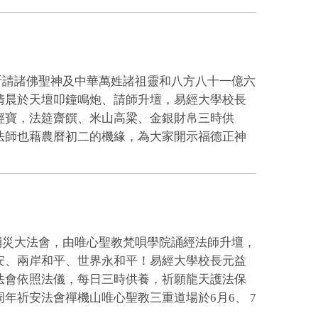
祈請諸佛聖神及中華萬姓諸祖靈和八方八十一億六
清晨於天壇叩鐘鳴炮、請師升壇，易經大學校長
經寶，法筵齋饌、米山高粱、金銀財帛三時供
法師也藉農曆初二的機緣，為大家開示福德正神
消災大法會，由唯心聖教梵唄學院誦經法師升壇，
安、兩岸和平、世界永和平！易經大學校長元益
法會依照法儀，每日三時供養，祈願龍天護法保
年祈安法會禪機山唯心聖教三重道場於6月6、 7