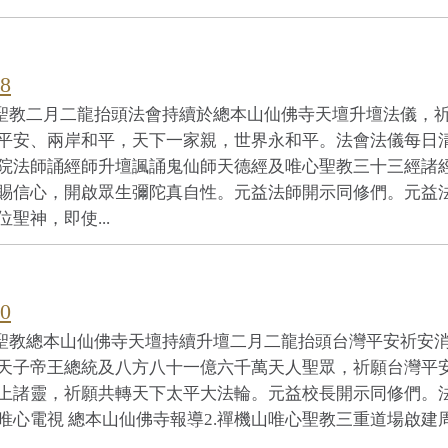
8
心聖教二月二龍抬頭法會持續於總本山仙佛寺天壇升壇法儀，
平安、兩岸和平，天下一家親，世界永和平。法會法儀每日
院法師誦經師升壇諷誦鬼仙師天德經及唯心聖教三十三經諸
賜信心，開啟眾生彌陀真自性。元益法師開示同修們。元益
聖神，即使...
0
心聖教總本山仙佛寺天壇持續升壇二月二龍抬頭台灣平安祈安
天子帝王總統及八方八十一億六千萬天人聖眾，祈願台灣平
上諸靈，祈願共轉天下太平大法輪。元益校長開示同修們。
心電視 總本山仙佛寺報導2.禪機山唯心聖教三重道場啟建周
.