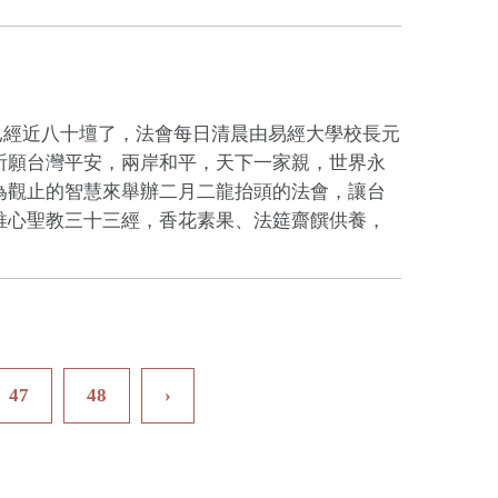
已經近八十壇了，法會每日清晨由易經大學校長元
祈願台灣平安，兩岸和平，天下一家親，世界永
為觀止的智慧來舉辦二月二龍抬頭的法會，讓台
唯心聖教三十三經，香花素果、法筵齋饌供養，
47
48
›