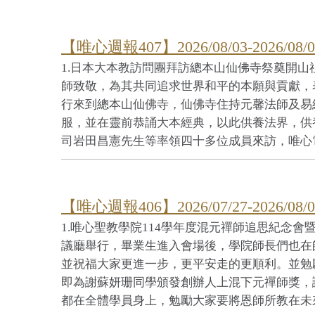
【唯心週報407】2026/08/03-2026/08/0
1.日本大本教訪問團拜訪總本山仙佛寺祭奠開山
師致敬，為其共同追求世界和平的本願與貢獻，
行來到總本山仙佛寺，仙佛寺住持元馨法師及易
服，並在靈前恭誦大本經典，以此供養法界，供
司岩田昌憲先生等率領四十多位成員來訪，唯心電視
【唯心週報406】2026/07/27-2026/08/0
1.唯心聖教學院114學年度混元禪師追思紀念
議廳舉行，畢業生進入會場後，學院師長們也在
並祝福大家更進一步，更平安走的更順利。並勉
即為謝蘇妍珊同學頒發創辦人上混下元禪師獎，
都在全體學員身上，勉勵大家要將恩師所教在未來弘