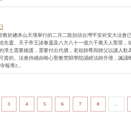
3
心聖教於總本山天壇舉行的二月二龍抬頭台灣平安祈安大法會
祖先靈、天子帝王諸眷靈及八方八十一億六千萬天人聖眾，
的淨土需要維護，需要付出代價，老祖師尊與師父以讓人歎
可貴的。法會持續由唯心聖教梵唄學院誦經法師升壇，諷誦
導2...
3
4
5
6
7
8
...