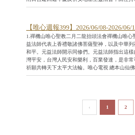
【唯心週報399】2026/06/08-2026/06/1
1.禪機山唯心聖教二月二龍抬頭法會禪機山唯
益法師代表上香禮敬諸佛菩薩聖神，以及中華列
和平。元益法師開示同修們。元益法師指出這樣
灣平安，台灣人民安和樂利，百業發達，是非常
祈願共轉天下太平大法輪。唯心電視 總本山仙佛寺報
‹
1
2