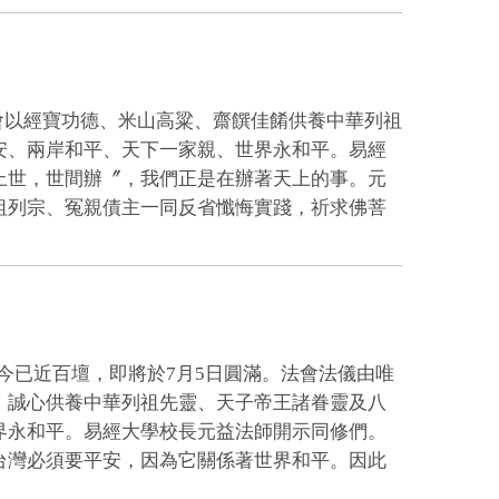
會以經寶功德、米山高粱、齋饌佳餚供養中華列祖
安、兩岸和平、天下一家親、世界永和平。易經
上世，世間辦〞，我們正是在辦著天上的事。元
祖列宗、冤親債主一同反省懺悔實踐，祈求佛菩
今已近百壇，即將於7月5日圓滿。法會法儀由唯
，誠心供養中華列祖先靈、天子帝王諸眷靈及八
界永和平。易經大學校長元益法師開示同修們。
台灣必須要平安，因為它關係著世界和平。因此