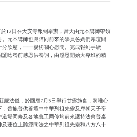
於12日在大安寺報到舉辦，當天由元本講師帶領
冊。元本講師也與陪同前來的學員爸媽們寒暄問
十分欣慰，一一親切關心慰問。完成報到手續
同誦唸餐前感恩供養詞，由感恩開始大專班的精
莊嚴法儀，於國曆7月5日舉行甘露施食，將唯心
下，普施普供養壇中中華列祖先靈及歷朝天子帝
中道場同修及各地義工同修均前來護持法會普桌
神及蓮位上聽經聞法之中華列祖先靈和八方八十