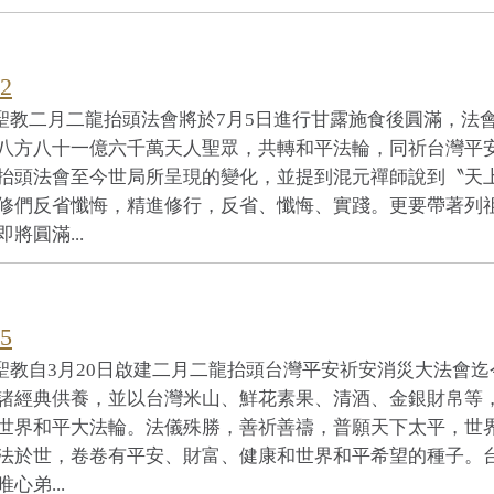
2
心聖教二月二龍抬頭法會將於7月5日進行甘露施食後圓滿，法
八方八十一億六千萬天人聖眾，共轉和平法輪，同祈台灣平
抬頭法會至今世局所呈現的變化，並提到混元禪師說到〝天
修們反省懺悔，精進修行，反省、懺悔、實踐。更要帶著列
圓滿...
5
聖教自3月20日啟建二月二龍抬頭台灣平安祈安消災大法會迄
諸經典供養，並以台灣米山、鮮花素果、清酒、金銀財帛等
世界和平大法輪。法儀殊勝，善祈善禱，普願天下太平，世
法於世，卷卷有平安、財富、健康和世界和平希望的種子。
弟...