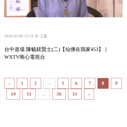
2024-03-06 15:54:39 上架
台中道場 陳毓鎂賢士(二)【仙佛在我家453】｜
WXTV唯心電視台
‹
1
2
...
5
6
7
8
9
10
11
...
30
31
›