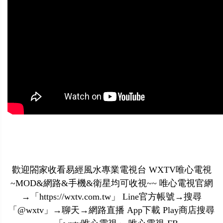
歡迎閤家收看易經風水專業電視台 WXTV唯心電視
~MOD&網路&手機&衛星均可收視~~ 唯心電視官網
→「https://wxtv.com.tw」 Line官方帳號→搜尋
「@wxtv」→聊天→網路直播 App下載 Play商店搜尋