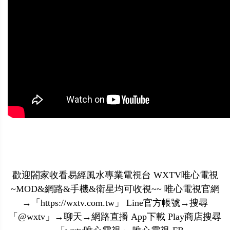
歡迎閤家收看易經風水專業電視台 WXTV唯心電視
~MOD&網路&手機&衛星均可收視~~ 唯心電視官網
→「https://wxtv.com.tw」 Line官方帳號→搜尋
「@wxtv」→聊天→網路直播 App下載 Play商店搜尋