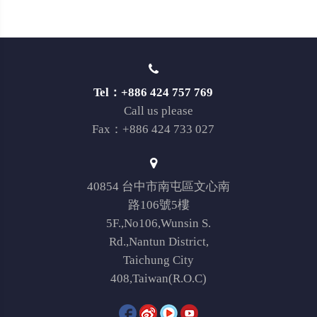
Tel：+886 424 757 769
Call us please
Fax：+886 424 733 027
40854 台中市南屯區文心南
路106號5樓
5F.,No106,Wunsin S.
Rd.,Nantun District,
Taichung City
408,Taiwan(R.O.C)