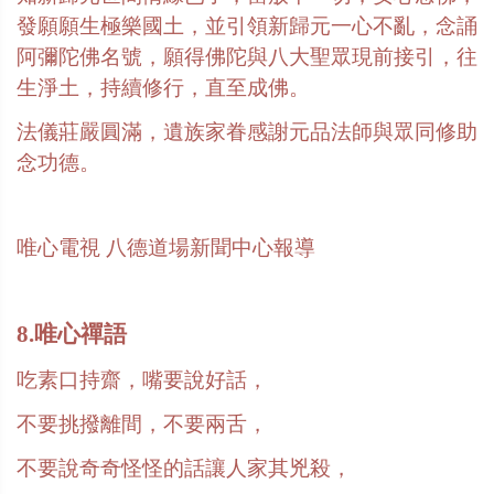
發願願生極樂國土，並引領新歸元一心不亂，念誦
阿彌陀佛名號，願得佛陀與八大聖眾現前接引，往
生淨土，持續修行，直至成佛。
法儀莊嚴圓滿，遺族家眷感謝元品法師與眾同修助
念功德。
唯心電視
八德道場新聞中心報導
8.唯心禪語
吃素口持齋，嘴要說好話，
不要挑撥離間，不要兩舌，
不要說奇奇怪怪的話讓人家其兇殺，