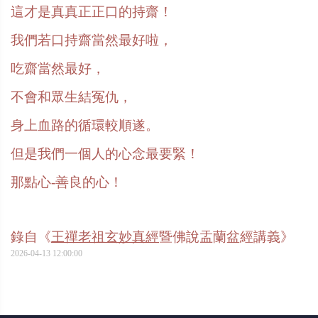
這才是真真正正口的持齋！
我們若口持齋當然最好啦，
吃齋當然最好，
不會和眾生結冤仇，
身上血路的循環較順遂。
但是我們一個人的心念最要緊！
那點心
-
善良的心！
錄自《
王禪老祖玄妙真經
暨佛說盂蘭盆經講義》
2026-04-13 12:00:00