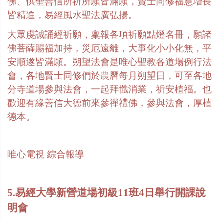
佛、供聖善信所祈所願皆滿願，賢士同修福慧增長
皆精進，易經風水聖法廣弘揚。
大眾虔誠誦經祈願，稟報各項祈願點燈名冊，願諸
佛菩薩賜福加持，災厄遠離，大事化小小化無，平
安順遂皆滿願。朔望法會是唯心聖教各道場例行法
會，各地賢士同修們於農曆每月朔望日，可至各地
分寺道場參與法會，一起拜懺消業，祈安植福。也
歡迎有緣善信大德前來參禪禮佛，參與法會，厚植
德本。
唯心電視
綜合報導
5.易經大學新營道場初級
11
班
4
日舉行開課說
明會