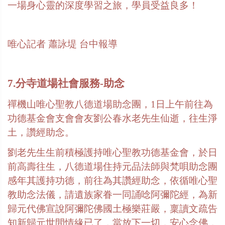
一場身心靈的深度學習之旅，學員受益良多！
唯心記者
蕭詠堤
台中報導
7.分寺道場社會服務
-
助念
禪機山唯心聖教八德道場助念團，
1
日上午前往為
功德基金會支會會友劉公春水老先生仙逝，往生淨
土，讚經助念。
劉老先生生前積極護持唯心聖教功德基金會，於日
前高壽往生，八德道場住持元品法師與梵唄助念團
感年其護持功德，前往為其讚經助念，依循唯心聖
教助念法儀，請遺族家眷一同誦唸阿彌陀經，為新
歸元代佛宣說阿彌陀佛國土極樂莊嚴，稟讀文疏告
知新歸元世間情緣已了，當放下一切，安心念佛，