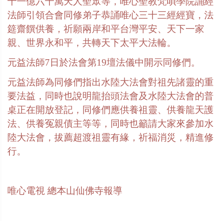
十一億六千萬天人聖眾等，唯心聖教梵唄學院誦經
法師引領合會同修弟子恭誦唯心三十三經經寶，法
筵齋饌供養，祈願兩岸和平台灣平安、天下一家
親、世界永和平，共轉天下太平大法輪。
元益法師
7
日於法會第
19
壇法儀中開示同修們。
元益法師為同修們指出水陸大法會對祖先諸靈的重
要法益，同時也說明龍抬頭法會及水陸大法會的普
桌正在開放登記，同修們應供養祖靈、供養龍天護
法、供養冤親債主等等，同時也籲請大家來參加水
陸大法會，拔薦超渡祖靈有緣，祈福消災，精進修
行。
唯心電視
總本山仙佛寺報導