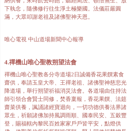
納供養，來時飢去時飽，聽經聞法、頓悟無生、放
下執念，隨佛修行往生淨土極樂國。法儀莊嚴圓
滿，大眾叩謝老祖及諸佛聖神天恩。
唯心電視
中山道場新聞中心報導
4.禪機山唯心聖教朔望法會
禪機山唯心聖教各分寺道場
2
日誠備香花果饌素食
齋供，奉請玉皇大帝、王禪老祖、諸佛聖神慈悲光
降道場，舉行朔望祈福消災法會。各道場由住持法
師引領合會賢士同修，焚香稟報，香花果饌、法筵
齋菜供養，諷誦諸經寶迴向，一切功德供養法界諸
眾生，祈願諸佛加持風調雨順、國泰民安、五穀豐
登，賜福轄內黎民百姓家家戶戶皆平安，點燈供