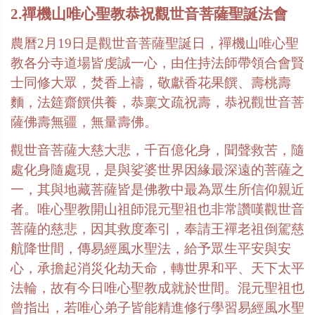
2.禪機山唯心聖教恭祝觀世音菩薩聖誕法會
農曆
2
月
19
日是觀世音菩薩聖誕日，禪機山唯心聖
教各分寺道場皆虔誠一心，由住持法師帶領合會賢
士同修大眾，焚香上禱，敬獻香花果饌、壽桃壽
麵，法筵齋饌供養，恭稟文疏祝壽，恭祝觀世音菩
薩佛壽無疆，無量壽佛。
觀世音菩薩大慈大悲，千百億化身，聞聲救苦，隨
處化身隨處現，是與娑婆世界因緣最深遠的菩薩之
一，其與地藏菩薩皆是佛教中最為眾生所信仰親近
者。唯心聖教開山祖師混元聖祖也非常讚嘆觀世音
菩薩的慈悲，因其救度牽引，奉請王禪老祖倒駕慈
航降世間，傳易經風水聖法，給予眾生平安與安
心，承擔起消災化劫天命，轉世界和平、天下太平
法輪，故有今日唯心聖教成就於世間。混元聖祖也
曾指出，若唯心弟子皆能精進修行學習易經風水聖