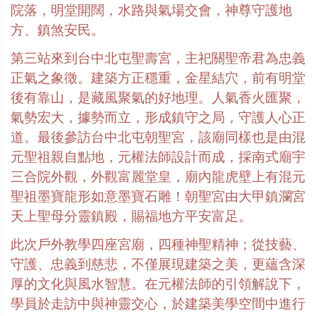
院落，明堂開闊，水路與氣場交會，神尊守護地
方、鎮煞安民。
第三站來到台中北屯聖壽宮，主祀關聖帝君為忠義
正氣之象徵。建築方正穩重，金星結穴，前有明堂
後有靠山，是藏風聚氣的好地理。人氣香火匯聚，
氣勢宏大，據勢而立，形成鎮守之局，守護人心正
道。最後參訪台中北屯朝聖宮，該廟同樣也是由混
元聖祖親自點地，元權法師設計而成，採南式廟宇
三合院外觀，外觀富麗堂皇，廟內龍虎壁上有混元
聖祖墨寶龍形如意墨寶石雕！朝聖宮由大甲鎮瀾宮
天上聖母分靈鎮殿，賜福地方平安富足。
此次戶外教學四座宮廟，四種神聖精神；從技藝、
守護、忠義到慈悲，不僅展現建築之美，更蘊含深
厚的文化與風水智慧。在元權法師的引領解說下，
學員於走訪中與神靈交心，於建築美學空間中進行