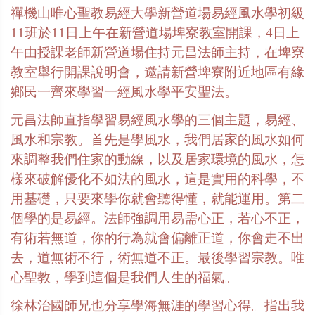
禪機山唯心聖教易經大學新營道場易經風水學初級
11
班於
11
日上午在新營道場埤寮教室開課，
4
日上
午由授課老師新營道場住持元昌法師主持，在埤寮
教室舉行開課說明會，邀請新營埤寮附近地區有緣
鄉民一齊來學習一經風水學平安聖法。
元昌法師直指學習易經風水學的三個主題，易經、
風水和宗教。首先是學風水，我們居家的風水如何
來調整我們住家的動線，以及居家環境的風水，怎
樣來破解優化不如法的風水，這是實用的科學，不
用基礎，只要來學你就會聽得懂，就能運用。第二
個學的是易經。法師強調用易需心正，若心不正，
有術若無道，你的行為就會偏離正道，你會走不出
去，道無術不行，術無道不正。最後學習宗教。唯
心聖教，學到這個是我們人生的福氣。
徐林治國師兄也分享學海無涯的學習心得。指出我