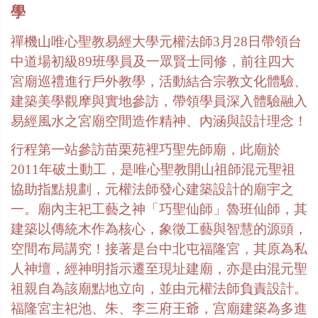
學
禪機山唯心聖教易經大學元權法師
3
月
28
日帶領台
中道場初級
89
班學員及一眾賢士同修，前往四大
宮廟巡禮進行戶外教學，活動結合宗教文化體驗、
建築美學觀摩與實地參訪，帶領學員深入體驗融入
易經風水之宮廟空間造作精神、內涵與設計理念！
行程第一站參訪苗栗苑裡巧聖先師廟，此廟於
2011
年破土動工，是唯心聖教開山祖師混元聖祖
協助指點規劃，元權法師發心建築設計的廟宇之
一。廟內主祀工藝之神「巧聖仙師」魯班仙師，其
建築以傳統木作為核心，象徵工藝與智慧的源頭，
空間布局講究！接著是台中北屯福隆宮，其原為私
人神壇，經神明指示遷至現址建廟，亦是由混元聖
祖親自為該廟點地立向，並由元權法師負責設計。
福隆宮主祀池、朱、李三府王爺，宫廟建築為多進