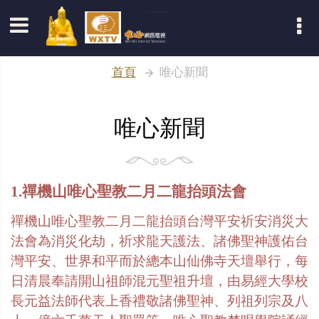
登入
首頁
唯心新聞
唯心新聞
1.禪機山唯心聖教二月二龍抬頭法會
禪機山唯心聖教二月二龍抬頭台灣平安祈安消災大
法會為消災化劫，祈求龍天護法、諸佛聖神護佑台
灣平安、世界和平而於總本山仙佛寺天壇舉行，每
日清晨奉請開山祖師混元聖祖升壇，由易經大學校
長元益法師代表上香禮敬諸佛聖神、列祖列宗及八