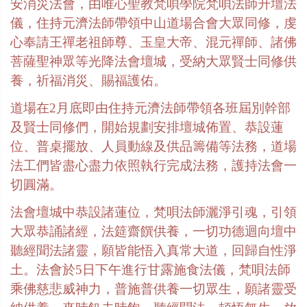
安消災法會，由唯心聖教梵唄學院梵唄法師升壇法
儀，住持元濟法師帶領中山道場合會大眾同修，虔
心奉請王禪老祖師尊、玉皇大帝、混元禪師、諸佛
菩薩聖神眾等光降法會壇城，受納大眾賢士同修供
養，祈福消災、賜福護佑。
道場在
2
月底即由住持元濟法師帶領各班屆別幹部
及賢士同修們，開始規劃安排壇城佈置、恭設蓮
位、普桌擺放、人員動線及供品籌備等法務，道場
法工們皆盡心盡力依照執行完成法務，護持法會一
切圓滿。
法會壇城中恭設諸蓮位，梵唄法師灑淨引魂，引領
大眾恭誦諸經，法筵齋饌供養，一切功德迴向壇中
聽經聞法諸靈，願皆能悟入真常大道，回歸自性淨
土。法會於
5
日下午進行甘露施食法儀，梵唄法師
乘佛慈悲威神力，普施普供養一切眾生，願諸靈受