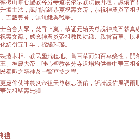
禪機山唯心聖教各分寺道場依宗教法儀升壇，誠備香
升壇主法，諷誦諸經恭稟祝壽文疏，恭祝神農炎帝祖
，五穀豐登，無飢餓與戰爭。
士合會大眾，焚香上稟，恭誦元始天尊說神農五穀真
祝壽文疏，感念神農炎帝祖教民耕織、親嘗百草、以
化綿衍五千年，錦繡璀璨。
製造耒耜、教民墾荒種地、嘗百草而知百草藥性，開
王、神農大帝。唯心聖教各分寺道場均供奉中華三祖
民奉獻之精神及中醫草藥之學。
更應仰仗神農炎帝祖天尊慈悲護佑，祈請護佑風調雨
華先祖聖壽無疆。
典禮