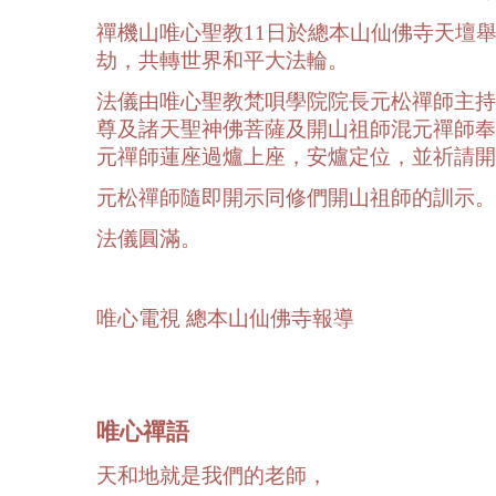
禪機山唯心聖教11日於總本山仙佛寺天壇
劫，共轉世界和平大法輪。
法儀由唯心聖教梵唄學院院長元松禪師主持
尊及諸天聖神佛菩薩及開山祖師混元禪師奉
元禪師蓮座過爐上座，安爐定位，並祈請開
元松禪師隨即開示同修們開山祖師的訓示。
法儀圓滿。
唯心電視 總本山仙佛寺報導
唯心禪語
天和地就是我們的老師，