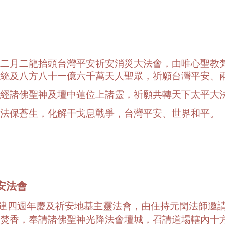
二月二龍抬頭台灣平安祈安消災大法會，由唯心聖教
統及八方八十一億六千萬天人聖眾，祈願台灣平安、
經諸佛聖神及壇中蓮位上諸靈，祈願共轉天下太平大
法保蒼生，化解干戈息戰爭，台灣平安、世界和平。
安法會
建四週年慶及祈安地基主靈法會，由住持元閔法師邀
焚香，奉請諸佛聖神光降法會壇城，召請道場轄內十