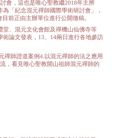
術研討會，這也是唯心聖教繼2018年主辨
並作為「紀念混元禪師國際學術研討會」，
會目前正由主辦單位進行公開徵稿。
大禮堂、混元文化會館及禪機山仙佛寺等
術論文發表，13、14兩日進行各地參訪
元禪師證道案例4.以混元禪師的法之應用
交流，看見唯心聖教開山祖師混元禪師的