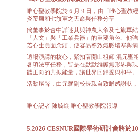
唯心聖教學院於 6 月 9 日，由「唯心
炎帝廟和七旗軍之天命與任務分享」。
簡董事於會中詳述其與神農大帝及七旗軍結
「人文」與「工業兵器」的重要角色。他強
若心生負面念頭，便容易導致氣脈堵塞與病
這場演講的核心，緊扣著開山祖師 混元聖
各項法事任務，皆是在默默維護無形界與現
體正向的共振能量，讓世界回歸愛與和平。
活動尾聲，由元馨副校長親自致贈感謝狀，
唯心記者 陳毓鎂 唯心聖教學院報導
5.2026 CESNUR國際學術研討會將