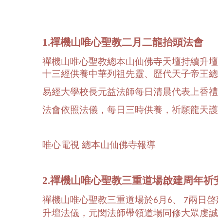
1.禪機山唯心聖教二月二龍抬頭法會
禪機山唯心聖教總本山仙佛寺天壇持續升壇
十三經供養中華列祖先靈、歷代天子帝王總
易經大學校長元益法師每日清晨代表上香禮
法會依照法儀，每日三時供養，祈願龍天護
唯心電視 總本山仙佛寺報導
2.禪機山唯心聖教三重道場啟建周年祈
禪機山唯心聖教三重道場於
月
、
兩日啓
6
6
7
升壇法儀，元閔法師帶領道場同修大眾虔誠