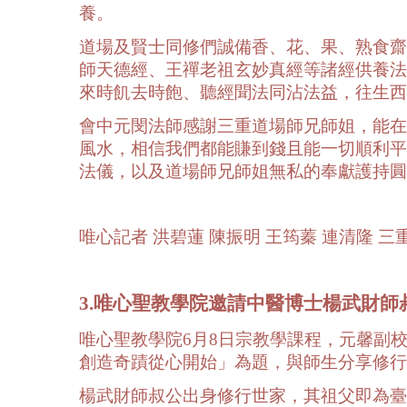
養。
道場及賢士同修們誠備香、花、果、熟食齋
師天德經、王禪老祖玄妙真經等諸經供養法
來時飢去時飽、聽經聞法同沾法益，往生西
會中元閔法師感謝三重道場師兄師姐，能在
風水，相信我們都能賺到錢且能一切順利平
法儀，以及道場師兄師姐無私的奉獻護持圓
唯心記者 洪碧蓮 陳振明 王筠蓁 連清隆 三
3.唯心聖教學院邀請中醫博士楊武財師
唯心聖教學院6月8日宗教學課程，元馨副
創造奇蹟從心開始」為題，與師生分享修行
楊武財師叔公出身修行世家，其祖父即為臺