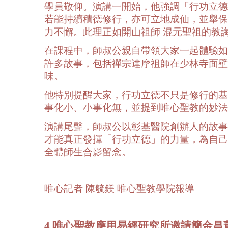
學員敬仰。演講一開始，他強調「行功立德
若能持續積德修行，亦可立地成仙，並舉保
力不懈。此理正如開山祖師 混元聖祖的教
在課程中，師叔公親自帶領大家一起體驗如
許多故事，包括禪宗達摩祖師在少林寺面壁
味。
他特別提醒大家，行功立德不只是修行的基
事化小、小事化無，並提到唯心聖教的妙法
演講尾聲，師叔公以彰基醫院創辦人的故事
才能真正發揮「行功立德」的力量，為自己
全體師生合影留念。
唯心記者 陳毓鎂 唯心聖教學院報導
4.唯心聖教應用易經研究所邀請簡金昌