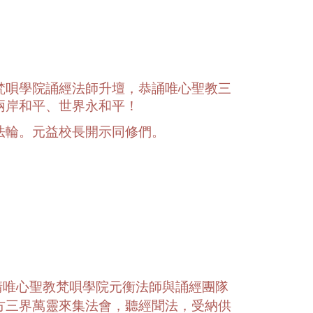
梵唄學院誦經法師升壇，恭誦唯心聖教三
兩岸和平、世界永和平！
法輪。元益校長開示同修們。
請唯心聖教梵唄學院元衡法師與誦經團隊
方三界萬靈來集法會，聽經聞法，受納供