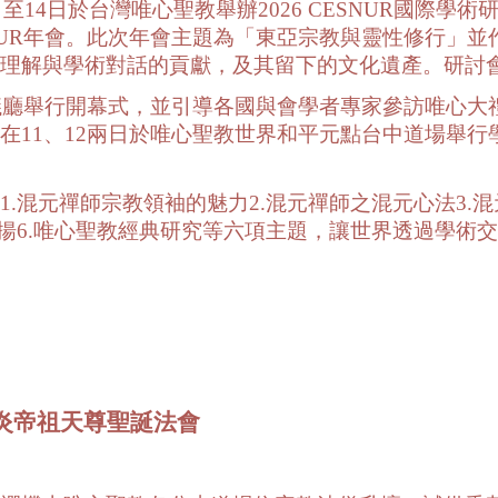
日至14日於台灣唯心聖教舉辦2026 CESNUR國際學
SNUR年會。此次年會主題為「東亞宗教與靈性修行」
理解與學術對話的貢獻，及其留下的文化遺產。研討
會議廳舉行開幕式，並引導各國與會學者專家參訪唯心
11、12兩日於唯心聖教世界和平元點台中道場舉行學
.混元禪師宗教領袖的魅力2.混元禪師之混元心法3.混
弘揚6.唯心聖教經典研究等六項主題，讓世界透過學術
炎帝祖天尊聖誕法會