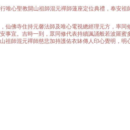
舉行唯心聖教開山祖師混元禪師蓮座定位典禮，奉安祖
，仙佛寺住持元馨法師及唯心電視總經理元方，率同
安事宜。吉時一到，眾同修代表持續諷誦般若波羅蜜
山祖師混元禪師慈悲加持護佑衣缽傳人印心覺明，明
8