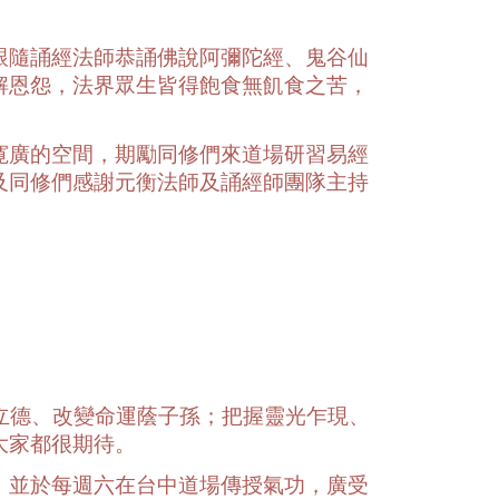
跟隨誦經法師恭誦佛說阿彌陀經、鬼谷仙
解恩怨，法界眾生皆得飽食無飢食之苦，
寛廣的空間，期勵同修們來道場研習易經
及同修們感謝元衡法師及誦經師團隊主持
立德、改變命運蔭子孫；把握靈光乍現、
大家都很期待。
，並於每週六在台中道場傳授氣功，廣受