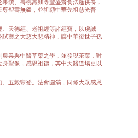
花果饌、壽桃壽麵等豐盛齋食法筵供養，
天尊聖壽無疆，並祈願中華先祖慈光普
經、天德經、老祖經等諸經寶，以虔誠
身試藥之大慈大悲精神，讓中華後世子孫
創農業與中醫草藥之學，並發現茶葉，對
金身聖像，感恩祖德，其中天醫道場更以
順、五穀豐登。法會圓滿，同修大眾感恩