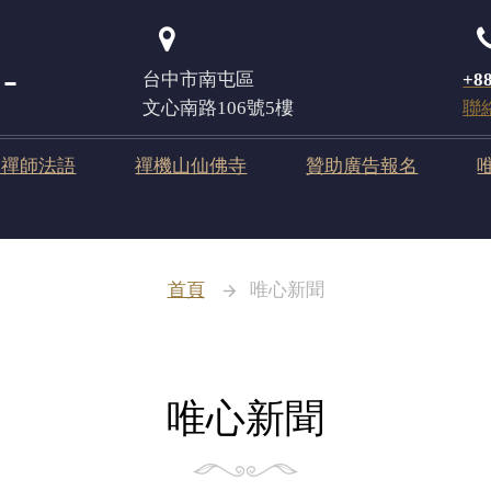
登入
台中市南屯區
+88
文心南路106號5樓
聯
元禪師法語
禪機山仙佛寺
贊助廣告報名
首頁
唯心新聞
唯心新聞