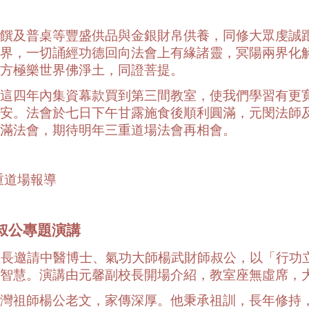
饌及普桌等豐盛供品與金銀財帛供養，同修大眾虔誠
界，一切誦經功德回向法會上有緣諸靈，冥陽兩界化
方極樂世界佛淨土，同證菩提。
這四年內集資幕款買到第三間教室，使我們學習有更
安。法會於七日下午甘露施食後順利圓滿，元閔法師
滿法會，期待明年三重道場法會再相會。
重道場報導
叔公專題演講
校長邀請中醫博士、氣功大師楊武財師叔公，以「行功
智慧。演講由元馨副校長開場介紹，教室座無虛席，
灣祖師楊公老文，家傳深厚。他秉承祖訓，長年修持