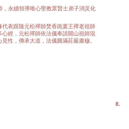
師，永續領導唯心聖教眾賢士弟子消災化
修代表跟隨元松禪師焚香跪稟王禪老祖師
多心經，元松禪師依法儀奉請開山祖師混
心見性，傳承大道，法儀圓滿莊嚴肅穆。
.