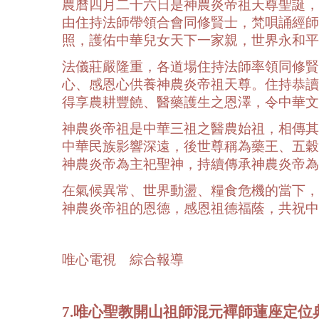
農曆四月二十六日是神農炎帝祖天尊聖誕，
由住持法師帶領合會同修賢士，梵唄誦經師
照，護佑中華兒女天下一家親，世界永和平
法儀莊嚴隆重，各道場住持法師率領同修賢
心、感恩心供養神農炎帝祖天尊。住持恭讀
得享農耕豐饒、醫藥護生之恩澤，令中華文
神農炎帝祖是中華三祖之醫農始祖，相傳其
中華民族影響深遠，後世尊稱為藥王、五穀
神農炎帝為主祀聖神，持續傳承神農炎帝為
在氣候異常、世界動盪、糧食危機的當下，
神農炎帝祖的恩德，感恩祖德福蔭，共祝中
唯心電視 綜合報導
7.唯心聖教開山祖師混元襌師蓮座定位