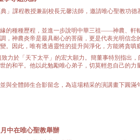
聖教經典」課程教授兼副校長元馨法師，邀請唯心聖教功
緣的種種歷程，並進一步說明中華三祖——神農、軒
調，神農炎帝是最具耐心的菩薩，更是代表光明信念
變。因此，唯有透過靈性的提升與淨化，方能將貪嗔
祖致力於「天下太平」的宏大願力。簡董事特別指出，
世的和平。他以此勉勵唯心弟子，切莫輕忽自己的力
並與全體師生合影留念，為這場精采的演講畫下圓滿
於10月中在唯心聖教舉辦