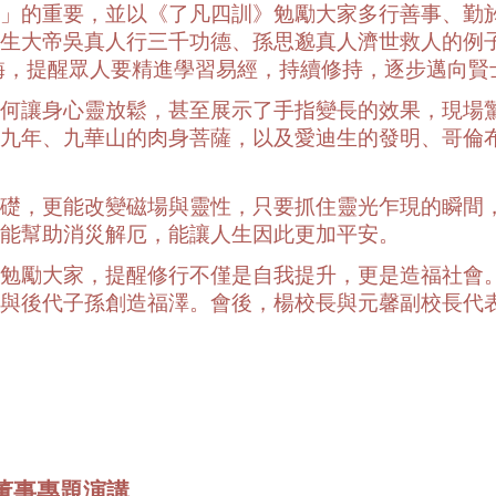
」的重要，並以《了凡四訓》勉勵大家多行善事、勤
生大帝吳真人行三千功德、孫思邈真人濟世救人的例
誨，提醒眾人要精進學習易經，持續修持，逐步邁向賢
何讓身心靈放鬆，甚至展示了手指變長的效果，現場
九年、九華山的肉身菩薩，以及愛迪生的發明、哥倫
礎，更能改變磁場與靈性，只要抓住靈光乍現的瞬間
能幫助消災解厄，能讓人生因此更加平安。
勉勵大家，提醒修行不僅是自我提升，更是造福社會
與後代子孫創造福澤。會後，楊校長與元馨副校長代
董事專題演講