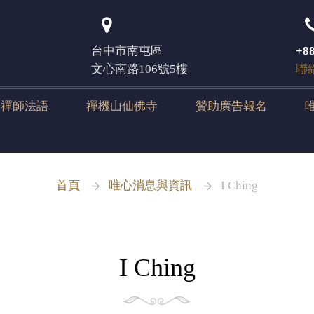
登入
台中市南屯區
+88
文心南路106號5樓
聯
元禪師法語
禪機山仙佛寺
贊助廣告報名
首頁
唯心消息與資訊
I Ching
I Ching