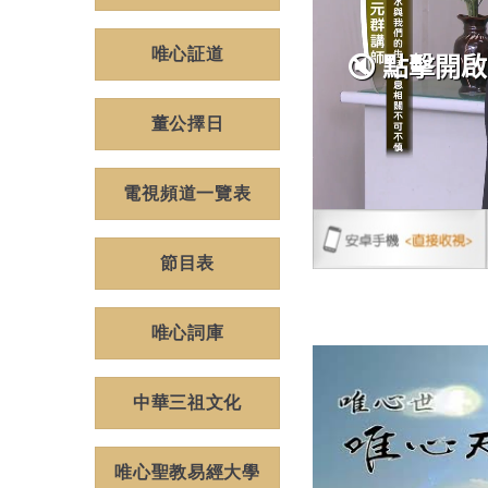
唯心証道
董公擇日
電視頻道一覽表
節目表
唯心詞庫
中華三祖文化
唯心聖教易經大學