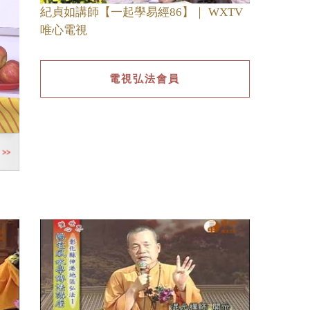
紀貞如講師【一起學易經86】｜ WXTV
唯心電視
電視弘法會員