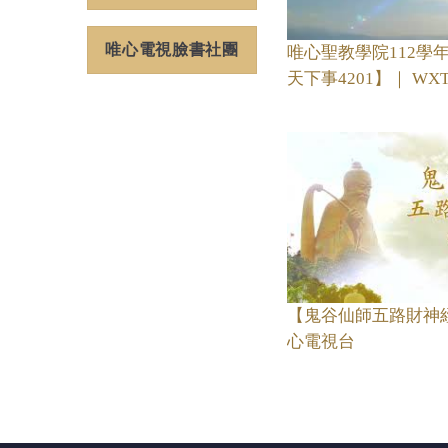
唯心電視臉書社團
唯心聖教學院112學
天下事4201】｜ W
【鬼谷仙師五路財神經1
心電視台