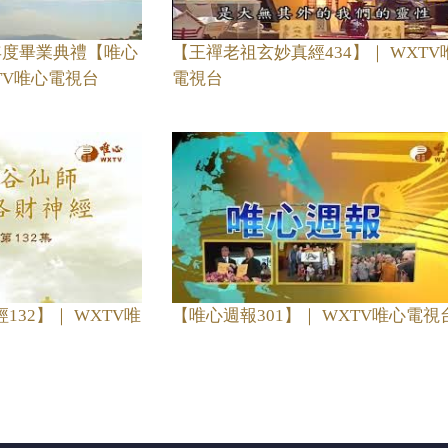
年度畢業典禮【唯心
【王禪老祖玄妙真經434】｜ WXTV
XTV唯心電視台
電視台
32】｜ WXTV唯
【唯心週報301】｜ WXTV唯心電視