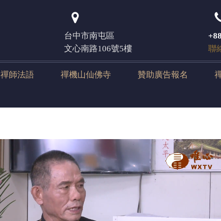
登入
台中市南屯區
+88
文心南路106號5樓
聯
元禪師法語
禪機山仙佛寺
贊助廣告報名