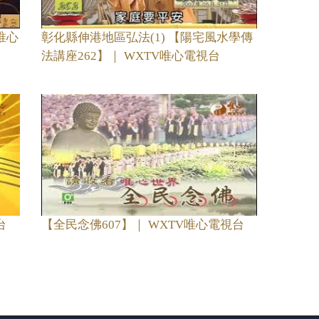
唯心
彰化縣伸港地區弘法(1) 【陽宅風水學傳
法講座262】｜ WXTV唯心電視台
台
【全民念佛607】｜ WXTV唯心電視台