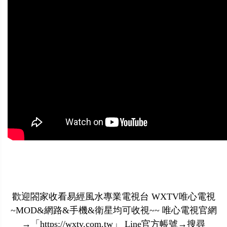
歡迎閤家收看易經風水專業電視台 WXTV唯心電視
~MOD&網路&手機&衛星均可收視~~ 唯心電視官網
→「https://wxtv.com.tw」 Line官方帳號→搜尋