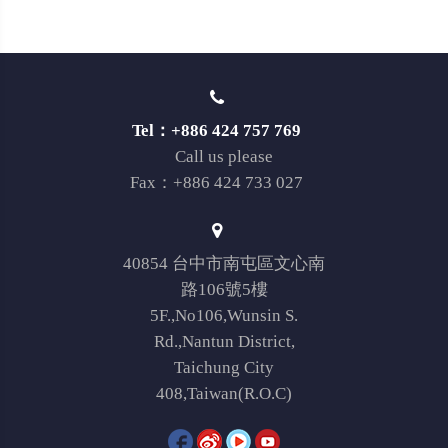
Tel：+886 424 757 769
Call us please
Fax：+886 424 733 027
40854 台中市南屯區文心南
路106號5樓
5F.,No106,Wunsin S.
Rd.,Nantun District,
Taichung City
408,Taiwan(R.O.C)