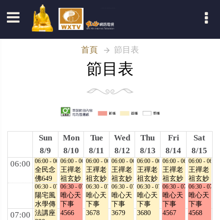
164
165
187
03:00 - 03:30
188
03:00 - 03:30
189
03:00 - 03:30
190
03:00 - 03:30
191
03:00 - 03:30
192
03:00 - 03:30
193
03:00 - 03:30
03:00
登入
藝術大
藝術大
唯心聖
臺商會
混元禪
義工利
義工利
道217
道364
教學院
9
師行道
人天
人天
03:30 - 04:30
03:30 - 04:30
107
03:30 - 04:30
03:30 - 04:30
功德天
03:30 - 04:30
1096
03:30 - 04:30
1097
03:30 - 04:30
消災化
用易利
用易利
金剛般
金剛般
金剛般
消災化
27
首頁
節目表
劫功德
人天
人天
若波羅
若波羅
若波羅
劫功德
榜20
435
436
蜜經
蜜經
蜜經
榜21
04:00
節目表
796.797
798.799
800.801
04:30 - 05:00
04:30 - 05:00
04:30 - 05:00
04:30 - 05:00
04:30 - 05:00
04:30 - 05:00
04:30 - 05:00
仙佛在
藥師寶
六祖大
六祖大
台灣宗
健康
仙佛在
我家
懺132
師法寶
師法寶
教學會
101
我家
470
05:00 - 06:00
05:00 - 06:00
壇經
05:00 - 06:00
壇經
05:00 - 06:00
34
05:00 - 06:00
461
05:00 - 06:00
471
05:00 - 06:00
05:00
早課
早課
早課
早課
早課
早課
早課
125
126
Sun
Mon
Tue
Wed
Thu
Fri
Sat
8/9
8/10
8/11
8/12
8/13
8/14
8/15
06:00 - 06:30
06:00 - 06:30
06:00 - 06:30
06:00 - 06:30
06:00 - 06:30
06:00 - 06:30
06:00 - 06:30
06:00
全民念
王禪老
王禪老
王禪老
王禪老
王禪老
王禪老
佛649
祖玄妙
祖玄妙
祖玄妙
祖玄妙
祖玄妙
祖玄妙
06:30 - 07:30
真經
06:30 - 07:30
真經
06:30 - 07:30
真經
06:30 - 07:30
真經
06:30 - 07:30
真經
06:30 - 07:30
真經
06:30 - 07:30
陽宅風
唯心天
唯心天
唯心天
唯心天
唯心天
唯心天
303
304
305
306
307
308
水學傳
下事
下事
下事
下事
下事
下事
法講座
4566
3678
3679
3680
4567
4568
07:00