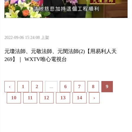
2022-09-06 15:24:08 上架
元瓊法師、元敬法師、元閔法師(2)【用易利人天
269】｜ WXTV唯心電視台
‹
1
2
...
6
7
8
9
10
11
12
13
14
›