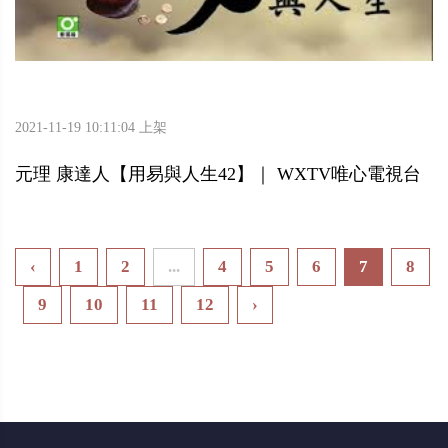
2021-11-19 10:11:04 上架
元理 康達人【用易與人生42】｜ WXTV唯心電視台
‹
1
2
...
4
5
6
7
8
9
10
11
12
›