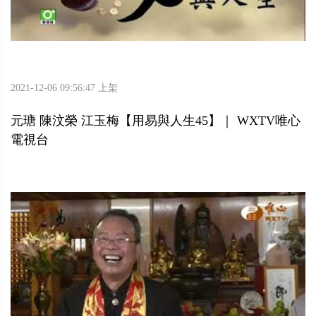
2021-12-06 09:56:47 上架
元瑭 陳汶榮 江玉梅【用易與人生45】｜ WXTV唯心
電視台