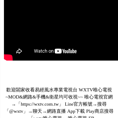
歡迎閤家收看易經風水專業電視台 WXTV唯心電視
~MOD&網路&手機&衛星均可收視~~ 唯心電視官網
→「https://wxtv.com.tw」 Line官方帳號→搜尋
「@wxtv」→聊天→網路直播 App下載 Play商店搜尋