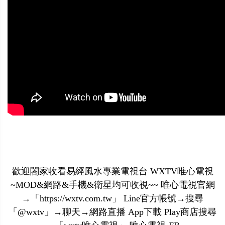
歡迎閤家收看易經風水專業電視台 WXTV唯心電視
~MOD&網路&手機&衛星均可收視~~ 唯心電視官網
→「https://wxtv.com.tw」 Line官方帳號→搜尋
「@wxtv」→聊天→網路直播 App下載 Play商店搜尋