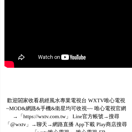
歡迎閤家收看易經風水專業電視台 WXTV唯心電視
~MOD&網路&手機&衛星均可收視~~ 唯心電視官網
→「https://wxtv.com.tw」 Line官方帳號→搜尋
「@wxtv」→聊天→網路直播 App下載 Play商店搜尋