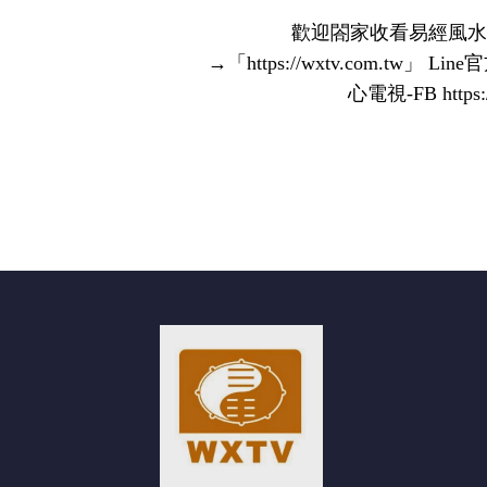
歡迎閤家收看易經風水專
→「https://wxtv.com.t
心電視-FB http