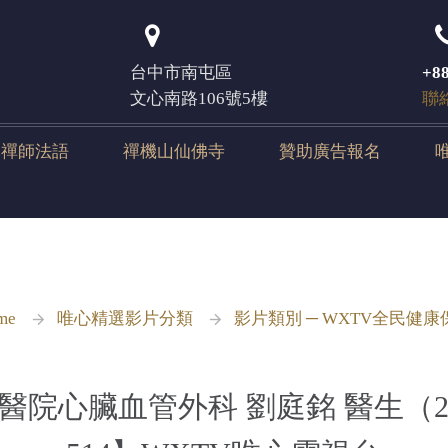
登入
台中市南屯區
+88
文心南路106號5樓
聯
元禪師法語
禪機山仙佛寺
贊助廣告報名
me
唯心精選影片分類
影片類別 ─ WXTV全民健康
醫院心臟血管外科 劉庭銘 醫生（