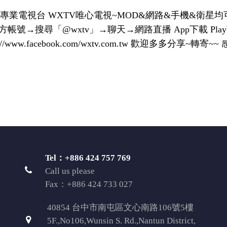
業電視台 WXTV唯心電視~MOD&網路&手機&衛星均
w」 Line官方帳號→搜尋「@wxtv」→聊天→網路直播 App下載 
s://www.facebook.com/wxtv.com.tw 歡迎多多分享~轉寄
Tel：+886 424 757 769
Call us please
Fax：+886 424 733 027
40854 台中市南屯區文心南路106號5樓
5F.,No106,Wunsin S. Rd.,Nantun District,