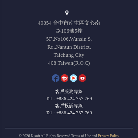
40854 台中市南屯區文心南
路106號5樓
5F.,No106,Wunsin S.
Rd.,Nantun District,
Taichung City
408,Taiwan(R.O.C)
客戶服務專線
Tel：+886 424 757 769
客戶投訴專線
Tel：+886 424 757 769
© 2026 Kjsoft All Rights Reserved Terms of Use and
Privacy Policy