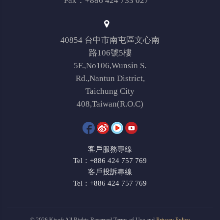
Fax：+886 424 733 027
40854 台中市南屯區文心南
路106號5樓
5F.,No106,Wunsin S.
Rd.,Nantun District,
Taichung City
408,Taiwan(R.O.C)
客戶服務專線
Tel：+886 424 757 769
客戶投訴專線
Tel：+886 424 757 769
© 2026 Kjsoft All Rights Reserved Terms of Use and
Privacy Policy