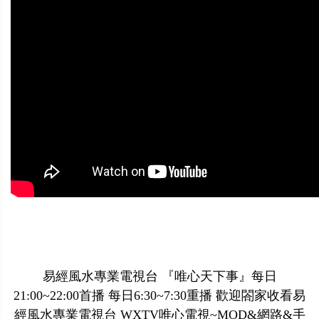
易經風水專業電視台 『唯心天下事』每日
21:00~22:00首播 每日6:30~7:30重播 歡迎閤家收看易
經風水專業電視台 WXTV唯心電視~MOD&網路&手