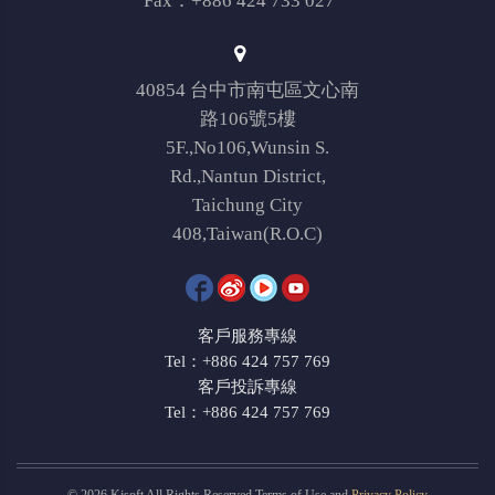
Fax：+886 424 733 027
40854 台中市南屯區文心南
路106號5樓
5F.,No106,Wunsin S.
Rd.,Nantun District,
Taichung City
408,Taiwan(R.O.C)
客戶服務專線
Tel：+886 424 757 769
客戶投訴專線
Tel：+886 424 757 769
© 2026 Kjsoft All Rights Reserved Terms of Use and
Privacy Policy