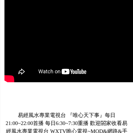
易經風水專業電視台 『唯心天下事』每日
21:00~22:00首播 每日6:30~7:30重播 歡迎閤家收看易
經風水專業電視台 WXTV唯心電視~MOD&網路&手