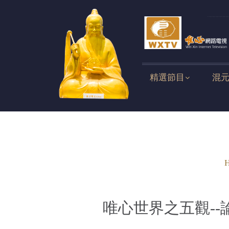
精選節目
混
唯心世界之五觀--論