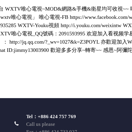
V唯心電視~MOD&網路&手機&衛星均可收視~~ 唯心電視官網 h
心電視」 唯心電視-FB https://www.facebook.com/w
/2137935285 WXTV-Youku視頻 http://i.youku.com/wei
n/weixintv WXTV唯心電視_QQ號碼：2091593995 欢迎加入看
p://jq.qq.com/?_wv=1027&k=Z3POYL 亦歡迎加
hat ID:jimmy13003900 歡迎多多分享~轉寄~~ 感恩~阿彌
Tel：+886 424 757 769
Call us please
Fax：+886 424 733 027