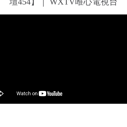
壇454】｜ WXTV唯心電視台