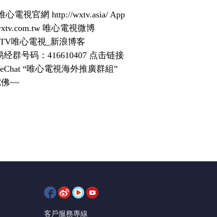
ttp://wxtv.asia/ App
xtv.com.tw 唯心電視微博
xintw WXTV唯心電視_新浪博客
视频学易经群号码：416610407 点击链接
入WeChat “唯心電視海外推廣群組”
陀佛~~
客戶服務專線