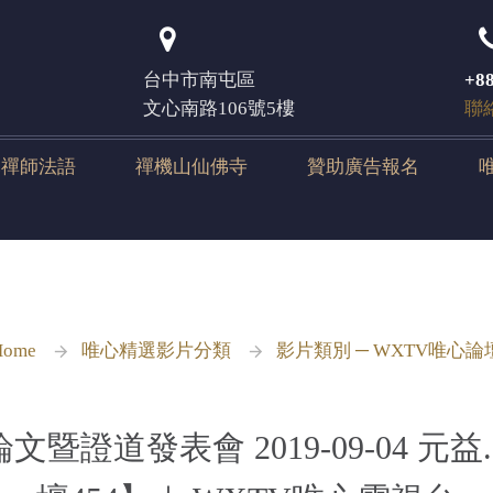
登入
台中市南屯區
+88
文心南路106號5樓
聯
元禪師法語
禪機山仙佛寺
贊助廣告報名
Home
唯心精選影片分類
影片類別 ─ WXTV唯心論
文暨證道發表會 2019-09-04 元