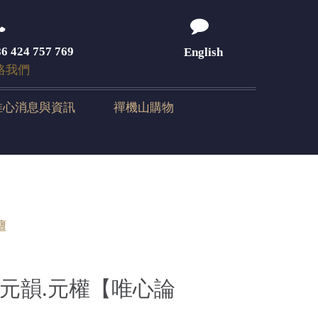
6 424 757 769
English
絡我們
唯心消息與資訊
禪機山購物
壇
益.元韻.元權【唯心論