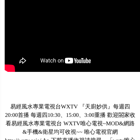
易經風水專業電視台WXTV 『天廚妙供』每週四
20:00首播 每週四10:30、15:00、3:00重播 歡迎閤家收
看易經風水專業電視台 WXTV唯心電視~MOD&網路
&手機&衛星均可收視~~ 唯心電視官網