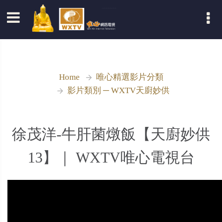
登入
Home
唯心精選影片分類
影片類別 ─ WXTV天廚妙供
徐茂洋-牛肝菌燉飯【天廚妙供
13】｜ WXTV唯心電視台