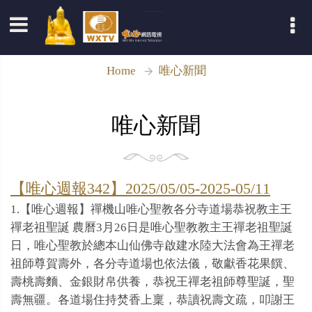
登入
Home
唯心新聞
唯心新聞
【唯心週報342】2025/05/05-2025-05/11
1.【唯心週報】禪機山唯心聖教各分寺道場恭祝教主王
禪老祖聖誕 農曆3月26日是唯心聖教教主王禪老祖聖誕
日，唯心聖教於總本山仙佛寺啟建水陸大法會為王禪老
祖師尊賀壽外，各分寺道場也依法儀，敬獻香花果饌、
壽桃壽麵、金銀財帛供養，恭祝王禪老祖師尊聖誕，聖
壽無疆。各道場住持焚香上稟，恭讀祝壽文疏，叩謝王