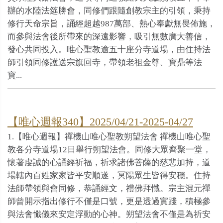
辦的水陸法筵勝會，同修們跟隨創教宗主的引領，秉持
修行天命宗旨，誦經超越987萬部、熱心奉獻無畏佈施，
而參與法會後所帶來的深遠影響，吸引無數廣大善信，
發心共同投入。唯心聖教逾五十座分寺道場，由住持法
師引領同修護送宗旗回寺，帶領老祖金尊、寶鼎等法
寶...
【唯心週報340】2025/04/21-2025-04/27
1.【唯心週報】禪機山唯心聖教朔望法會 禪機山唯心聖
教各分寺道場12日舉行朔望法會。同修大眾齊聚一堂，
懷著虔誠的心誦經祈福，祈求諸佛菩薩的慈悲加持，道
場轄內百姓家家皆平安順遂，冥陽眾生皆得安穩。住持
法師帶領與會同修，恭誦經文，禮佛拜懺。宗主混元禪
師曾開示指出修行不僅是口號，更是透過實踐，積極參
與法會懺儀來安定浮動的心神。朔望法會不僅是為祈安