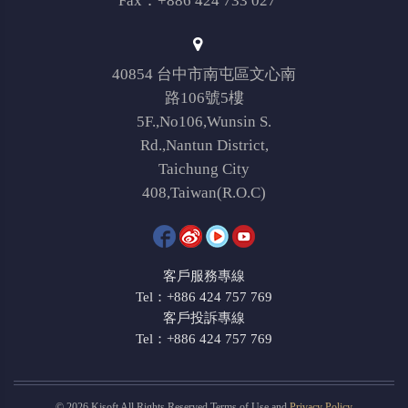
Fax：+886 424 733 027
40854 台中市南屯區文心南
路106號5樓
5F.,No106,Wunsin S.
Rd.,Nantun District,
Taichung City
408,Taiwan(R.O.C)
客戶服務專線
Tel：+886 424 757 769
客戶投訴專線
Tel：+886 424 757 769
© 2026 Kjsoft All Rights Reserved Terms of Use and
Privacy Policy