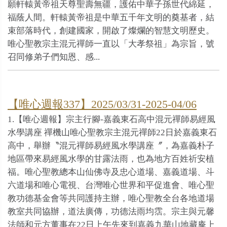
願軒轅黃帝祖天尊聖壽無疆，護佑中華子孫世代綿延，
福蔭人間。軒轅黃帝祖是中華五千年文明的奠基者，結
束部落時代，創建國家，開啟了燦爛的智慧文明歷史。
唯心聖教宗主混元禪師一直以「大孝祭祖」為宗旨，號
召同修弟子們知恩、感...
【唯心週報337】2025/03/31-2025-04/06
1.【唯心週報】宗主行腳-嘉義東石高中混元禪師易經風
水學講座 禪機山唯心聖教宗主混元禪師22日於嘉義東石
高中，舉辦〝混元禪師易經風水學講座〞，為嘉義朴子
地區帶來易經風水學的甘露法雨，也為地方百姓祈安植
福。唯心聖教總本山仙佛寺及忠心道場、嘉義道場、斗
六道場和唯心電視、台灣唯心世界和平促進會、唯心聖
教功德基金會等共同護持主辦，唯心聖教全台各地道場
教室共同協辦，道法廣傳，功德法雨均霑。宗主與元馨
法師和元方董事在22日上午先來到嘉義九華山地藏庵上