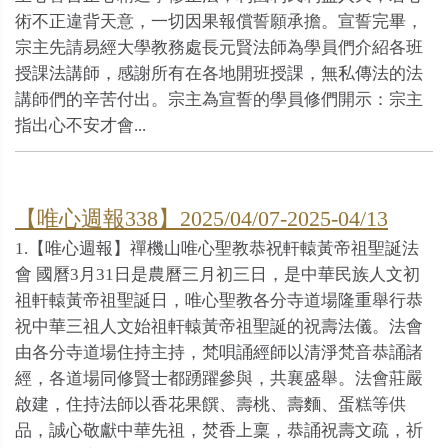
術不正違背天意，一切因果報償誓願承擔。宣誓完畢，
宗主先請易經大學教務處長元賢法師為學員們介紹各班
授課法講師，感謝所有在各地開班授課，無私傳法的法
講師們的辛苦付出。宗主為宣誓的學員修們開示：宗主
指出心不安才會...
【唯心週報338】2025/04/07-2025-04/13
1.【唯心週報】禪機山唯心聖教恭祝軒轅黃帝祖聖誕法
會 國曆3月31日是農曆三月初三日，是中華民族人文初
祖軒轅黃帝祖聖誕日，唯心聖教各分寺道場隆重舉行恭
祝中華三祖人文始祖軒轅黃帝祖聖誕的祝壽法儀。法會
由各分寺道場住持主持，梵唄誦經師以清淨梵音恭誦諸
經，各道場同修賢士都踴躍參與，共襄盛舉。法會莊嚴
啟建，住持法師以香花果饌、壽桃、壽麵、蛋糕等供
品，誠心敬獻中華先祖，焚香上稟，恭誦祝壽文疏，祈