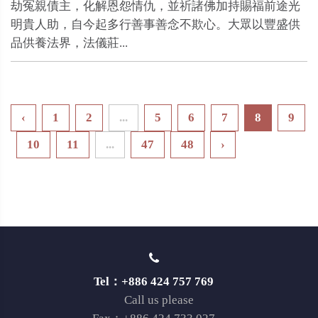
劫冤親債主，化解恩怨情仇，並祈諸佛加持賜福前途光
明貴人助，自今起多行善事善念不欺心。大眾以豐盛供
品供養法界，法儀莊...
‹
1
2
...
5
6
7
8
9
10
11
...
47
48
›
Tel：+886 424 757 769
Call us please