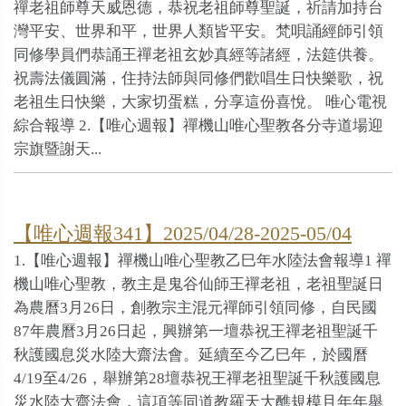
禪老祖師尊天威恩德，恭祝老祖師尊聖誕，祈請加持台
灣平安、世界和平，世界人類皆平安。梵唄誦經師引領
同修學員們恭誦王禪老祖玄妙真經等諸經，法筵供養。
祝壽法儀圓滿，住持法師與同修們歡唱生日快樂歌，祝
老祖生日快樂，大家切蛋糕，分享這份喜悅。 唯心電視
綜合報導 2.【唯心週報】禪機山唯心聖教各分寺道場迎
宗旗暨謝天...
【唯心週報341】2025/04/28-2025-05/04
1.【唯心週報】禪機山唯心聖教乙巳年水陸法會報導1 禪
機山唯心聖教，教主是鬼谷仙師王禪老祖，老祖聖誕日
為農曆3月26日，創教宗主混元禪師引領同修，自民國
87年農曆3月26日起，興辦第一壇恭祝王禪老祖聖誕千
秋護國息災水陸大齋法會。延續至今乙巳年，於國曆
4/19至4/26，舉辦第28壇恭祝王禪老祖聖誕千秋護國息
災水陸大齋法會，這項等同道教羅天大醮規模且年年舉