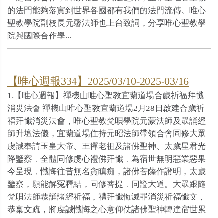
的法門能夠落實到世界各國都有我們的法門流傳。唯心
聖教學院副校長元馨法師也上台致詞，分享唯心聖教學
院與國際合作學...
【唯心週報334】2025/03/10-2025-03/16
1.【唯心週報】禪機山唯心聖教宜蘭道場合歲祈福拜懺
消災法會 禪機山唯心聖教宜蘭道場2月28日啟建合歲祈
福拜懺消災法會，唯心聖教梵唄學院元蒙法師及眾誦經
師升壇法儀，宜蘭道場住持元昭法師帶領合會同修大眾
虔誠奉請玉皇大帝、王禪老祖及諸佛聖神、太歲星君光
降鑒察，全體同修虔心禮佛拜懺，為宿世無明惡業惡果
今呈現，懺悔往昔無名貪瞋痴，諸佛菩薩作證明，太歲
鑒察，願能解冤釋結，同修菩提，同證大道。大眾跟隨
梵唄法師恭誦諸經祈福，禮拜懺悔滅罪消災祈福懺文，
恭稟文疏，將虔誠懺悔之心意仰仗諸佛聖神轉達宿世累