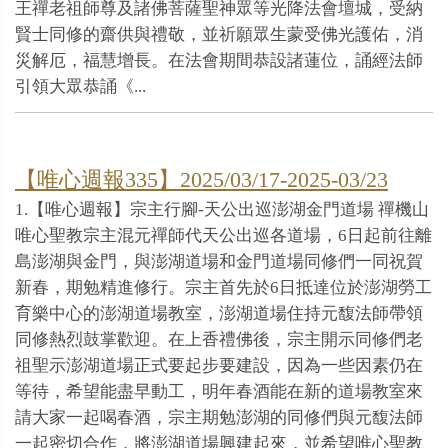
王禪老祖師尊及諸佛菩薩聖神眾等光降法會壇城，受納
賢士同修的齋供與禮敬，並祈願眾生蒙受佛光護佑，消
災解厄，福慧增長。在法會期間恭設諸蓮位，誦經法師
引領大眾恭誦《...
【唯心週報335】2025/03/17-2025-03/23
1.【唯心週報】宗主行腳-天公出巡澎湖金門道場 禪機山
唯心聖教宗主混元禪師代天公出巡各道場，6日起前往離
島澎湖與金門，與澎湖道場和金門道場同修們一同祝賀
新春，期勉精進修行。宗主首先於6日抵達位於澎湖勞工
育樂中心的澎湖道場教室，澎湖道場住持元馥法師帶領
同修熱烈鼓掌歡迎。在上香禮佛後，宗主開示同修們老
祖聖示澎湖道場正式要起步要建設，因為一些因素仍在
等待，希望能盡早動工，明年春酒能在新的道場教室來
請大家一起喝春酒，宗主期勉澎湖的同修們與元馥法師
一起密切合作，將澎湖道場興建起來，並希望唯心聖教