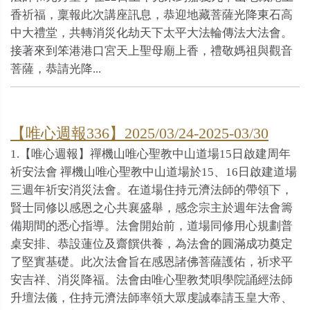
香祈福，稟報此次講座訊息，恭迎地藏菩薩光降東石高
中大禮堂，共轉消災化劫天下太平大法輪傳法大法會。
接著來到笨港港口宮天上聖母廟上香，禮敬媽祖與觀音
菩薩，恭請光降...
【唯心週報336】2025/03/24-2025-03/30
1.【唯心週報】禪機山唯心聖教中山道場15日啟建周年
祈安法會 禪機山唯心聖教中山道場於15、16日啟建道場
三週年祈安消災法會。在道場住持元濟法師的帶領下，
賢士同修以感恩之心共襄盛舉，感念宗主於週年法會籌
備期間的悉心指導。法會開始前，道場同修用心規劃普
桌安排、恭設蓮位及齋饌供養，為法會的圓滿成功奠定
了堅實基礎。此次法會旨在感恩諸佛菩薩護佑，祈求平
安吉祥、消災降福。法會由唯心聖教梵唄學院誦經法師
升壇法儀，住持元濟法師率領大眾虔誠奉請玉皇大帝、