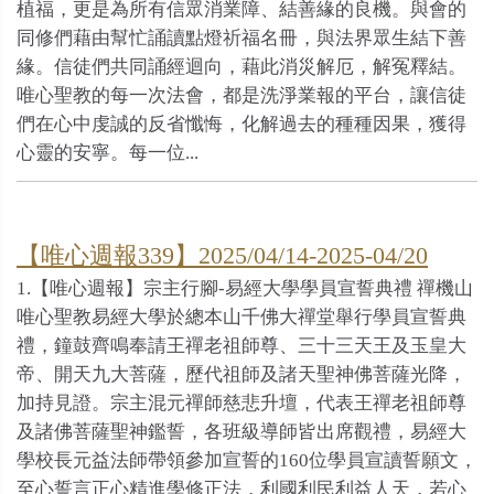
植福，更是為所有信眾消業障、結善緣的良機。與會的
同修們藉由幫忙誦讀點燈祈福名冊，與法界眾生結下善
緣。信徒們共同誦經迴向，藉此消災解厄，解冤釋結。
唯心聖教的每一次法會，都是洗淨業報的平台，讓信徒
們在心中虔誠的反省懺悔，化解過去的種種因果，獲得
心靈的安寧。每一位...
【唯心週報339】2025/04/14-2025-04/20
1.【唯心週報】宗主行腳-易經大學學員宣誓典禮 禪機山
唯心聖教易經大學於總本山千佛大禪堂舉行學員宣誓典
禮，鐘鼓齊鳴奉請王禪老祖師尊、三十三天王及玉皇大
帝、開天九大菩薩，歷代祖師及諸天聖神佛菩薩光降，
加持見證。宗主混元禪師慈悲升壇，代表王禪老祖師尊
及諸佛菩薩聖神鑑誓，各班級導師皆出席觀禮，易經大
學校長元益法師帶領參加宣誓的160位學員宣讀誓願文，
至心誓言正心精進學修正法，利國利民利益人天，若心