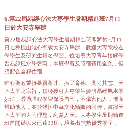
6.第22屆易經心法大專學生暑期精進班7月11
日於大安寺舉辦
第22屆易經心法大專學生暑期精進班即將於7月11
日在禪機山唯心聖教大安寺舉辦，歡迎大專院校在
學學生及研究生報名學習。位培養大專青年接觸學
習易經風水學智慧，本班學費及膳宿費用全免，但
須配合全程住宿。
唯心聖教秉持養賢蓄才、振民育德、高尚其志、天
下太平之宗旨，積極接引大專學生參研易經風水學
妙法，透過課程學習保護自己，不傷害他人，進而
幫助他人，並於體悟中華文化精隨的同時，實踐天
下太平的大同理想，利益人天。大專學生暑期精進
班自開辦以來已達22屆，培養出無數優秀學子，