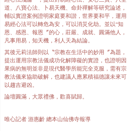
道、八寶心法、卜易天機、命卦禪解等研究論述，
輔以實證案例證明家庭要和諧，世界要和平，運用
易經心法可以轉危為安，可以消災化劫。並以“知
恩、感恩、報恩〞的心，莊嚴、成就、圓滿他人，
凡事用易，知天機，利人天為結論。
其後元莉法師則以〝宗教在生活中的妙用〞為題，
提出運用宗教法儀成功化解障礙的實證，也證明因
果病的無明並非是現代醫學所能完全克服，需有宗
教法儀來協助破解，也建議人應累積福德讓未來可
以趨吉避凶。
論壇圓滿，大眾禮佛，歡喜賦歸。
唯心記者
游惠齡
總本山仙佛寺報導