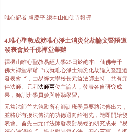
唯心記者
盧慶平
總本山仙佛寺報導
4.唯心聖教成就唯心淨土消災化劫論文暨證道
發表會於千佛禪堂舉辦
禪機山唯心聖教易經大學
25
日於總本山仙佛寺千
佛大禪堂舉辦〝成就唯心淨土消災化劫論文暨證道
發表會〞，由易經大學校長元益法師主持，共有元
伴法師、元莉
法師兩
位主論人，發表各自研究成
果，師訓班學員參與聆聽學習。
元益法師首先勉勵所有師訓班學員要將法傳出去，
並將所有接法傳法的功德迴向給祖先，隨即開始發
表會。首先由元伴法師發表對易經的研究成果〝易
經心法淺論〞，提出對易經心法、安心三寶、八聖