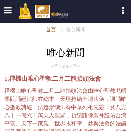
登入
首頁
唯心新聞
唯心新聞
1.禪機山唯心聖教二月二龍抬頭法會
禪機山唯心聖教二月二龍抬頭法會由唯心聖教梵唄
學院誦經法師在總本山天壇持續升壇法儀，諷誦唯
心聖教諸經，法筵齋饌供養中華列祖先靈，及八方
八十一億六千萬天人聖眾，祈請諸佛聖神護佑台灣
平安、天下一家親、世界永和平。參與法會的法講