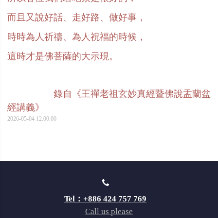
而且又說好話、走好路、做好事，
時時為人祈禱、為人祝福的時候，
這時才是佛菩薩的大示現。
錄自《王禪老祖玄妙真經暨佛說盂蘭盆
經講義》
2026-05-04 12:00:00
Tel：+886 424 757 769
Call us please