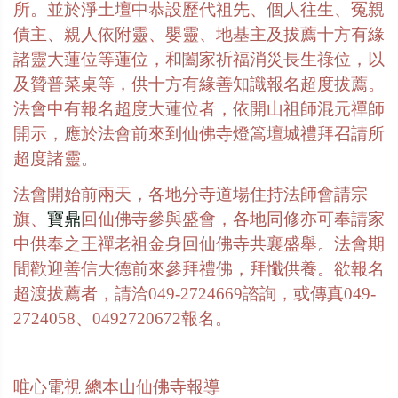
所。並於淨土壇中恭設歷代祖先、個人往生、冤親
債主、親人依附靈、嬰靈、地基主及拔薦十方有緣
諸靈大蓮位等蓮位，和闔家祈福消災長生祿位，以
及贊普菜桌等，供十方有緣善知識報名超度拔薦。
法會中有報名超度大蓮位者，依開山祖師混元禪師
開示，應於法會前來到仙佛寺燈篙壇城禮拜召請所
超度諸靈。
法會開始前兩天，各地分寺道場住持法師會請宗
旗、
寶鼎
回仙佛寺參與盛會，各地同修亦可奉請家
中供奉之王禪老祖金身回仙佛寺共襄盛舉。法會期
間歡迎善信大德前來參拜禮佛，拜懺供養。欲報名
超渡拔薦者，請洽
049-2724669
諮詢，或傳真
049-
2724058
、
0492720672
報名。
唯心電視
總本山仙佛寺報導