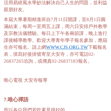
活用易經風水學妙法解決自己人生的問題，並利益
親朋好友。
本屆大專暑期精進班自7月11日開課，至8月1日圓
滿結束，每周一至周五上課，周六日安排戶外教學
及宗教法儀體驗。每日上下午各兩節課，晚上進行
課後輔導教學。歡迎大專青年學子報名參加，應屆
生亦可報名。請上網
WWW.CJS.ORG.TW
下載報名
表，填寫好後掛號寄至大安寺，亦可電話02-
26837265洽詢，或傳真02-26837183報名。
唯心電視 大安寺報導
7.唯心禪語
所以各位我們若吃素是很好的，