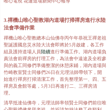
唯心電視 花蓮道場新聞中心報導
3.禪機山唯心聖教湖內道場打掃禪房進行水陸
法會準備作業
禪機山唯心聖教總本山仙佛寺丙午年恭祝王禪老祖
聖誕護國息災水陸大法會即將於
5
月啟建，各工作
組及護持道場人員
陸續
進行準備工作。湖內道場負
責法會前禪房的打理工作，為法會中遠途及全程參
與的義工同修們準備整潔的休憩床鋪，湖內道場與
竹崎教室賢士同修們
26
日在元理法師帶領下，開
始進行禪房打掃清潔工作，首先整理第一、四、五
禪房及會館等處，
5
月
3
日再進行二、三禪房清
理。
清早抵達仙佛寺，元理法師率領賢士同修們前往唯
心聖殿禮佛參拜老祖，並祈請加持法務工作順利，