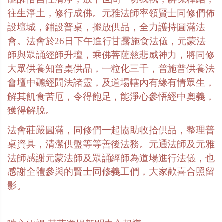
往生淨土，修行成佛。元雅法師率領賢士同修們佈
設壇城，鋪設普桌，擺放供品，全力護持圓滿法
會。法會於26日下午進行甘露施食法儀，元蒙法
師與眾誦經師升壇，乘佛菩薩慈悲威神力，將同修
大眾供養知普桌供品，一粒化三千，普施普供養法
會壇中聽經聞法諸靈，及道場轄內有緣有情眾生，
解其飢食苦厄，令得飽足，能淨心參悟經中奧義，
獲得解脫。
法會莊嚴圓滿，同修們一起協助收拾供品，整理普
桌資具，清潔供盤等等善後法務。元通法師及元雅
法師感謝元蒙法師及眾誦經師為道場進行法儀，也
感謝全體參與的賢士同修義工們，大家歡喜合照留
影。