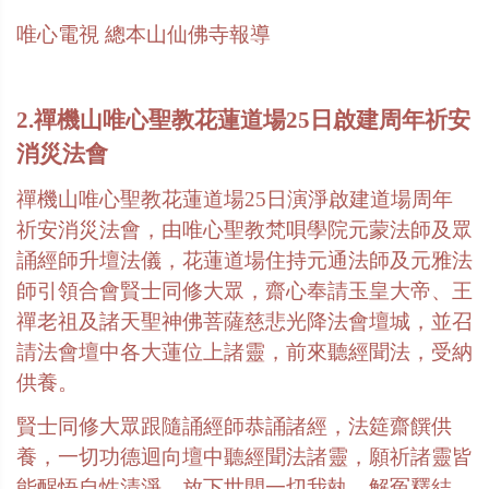
唯心電視 總本山仙佛寺報導
2.禪機山唯心聖教花蓮道場25日啟建周年祈安
消災法會
禪機山唯心聖教花蓮道場25日演淨啟建道場周年
祈安消災法會，由唯心聖教梵唄學院元蒙法師及眾
誦經師升壇法儀，花蓮道場住持元通法師及元雅法
師引領合會賢士同修大眾，齋心奉請玉皇大帝、王
禪老祖及諸天聖神佛菩薩慈悲光降法會壇城，並召
請法會壇中各大蓮位上諸靈，前來聽經聞法，受納
供養。
賢士同修大眾跟隨誦經師恭誦諸經，法筵齋饌供
養，一切功德迴向壇中聽經聞法諸靈，願祈諸靈皆
能醒悟自性清淨，放下世間一切我執，解冤釋結，