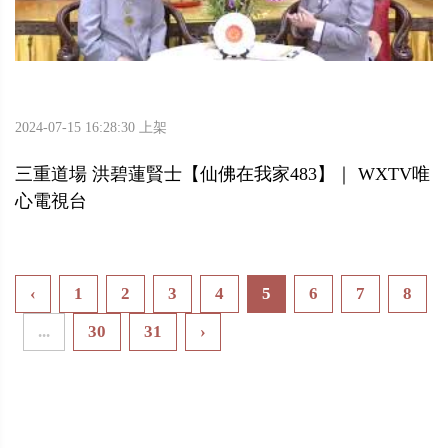
2024-07-15 16:28:30 上架
三重道場 洪碧蓮賢士【仙佛在我家483】｜ WXTV唯
心電視台
‹
1
2
3
4
5
6
7
8
...
30
31
›