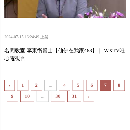
2024-07-15 16:24:49 上架
名間教室 李東衛賢士【仙佛在我家463】｜ WXTV唯
心電視台
‹
1
2
...
4
5
6
7
8
9
10
...
30
31
›